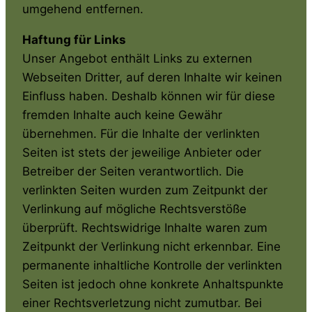
umgehend entfernen.
Haftung für Links
Unser Angebot enthält Links zu externen
Webseiten Dritter, auf deren Inhalte wir keinen
Einfluss haben. Deshalb können wir für diese
fremden Inhalte auch keine Gewähr
übernehmen. Für die Inhalte der verlinkten
Seiten ist stets der jeweilige Anbieter oder
Betreiber der Seiten verantwortlich. Die
verlinkten Seiten wurden zum Zeitpunkt der
Verlinkung auf mögliche Rechtsverstöße
überprüft. Rechtswidrige Inhalte waren zum
Zeitpunkt der Verlinkung nicht erkennbar. Eine
permanente inhaltliche Kontrolle der verlinkten
Seiten ist jedoch ohne konkrete Anhaltspunkte
einer Rechtsverletzung nicht zumutbar. Bei