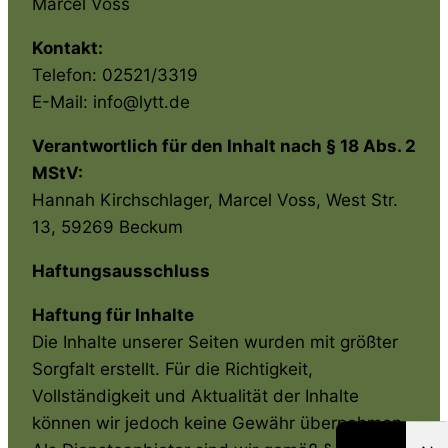
Marcel Voss
Kontakt:
Telefon: 02521/3319
E-Mail: info@lytt.de
Verantwortlich für den Inhalt nach § 18 Abs. 2
MStV:
Hannah Kirchschlager, Marcel Voss, West Str.
13, 59269 Beckum
Haftungsausschluss
Haftung für Inhalte
Die Inhalte unserer Seiten wurden mit größter
Sorgfalt erstellt. Für die Richtigkeit,
Vollständigkeit und Aktualität der Inhalte
können wir jedoch keine Gewähr übernehmen.