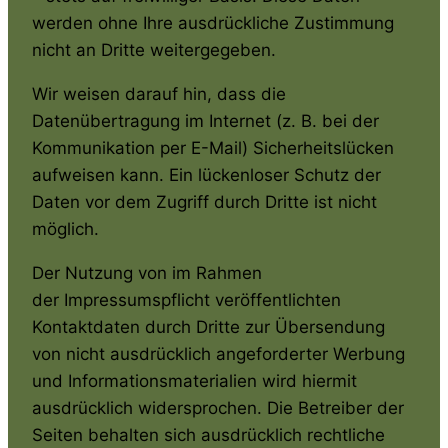
werden ohne Ihre ausdrückliche Zustimmung
nicht an Dritte weitergegeben.
Wir weisen darauf hin, dass die
Datenübertragung im Internet (z. B. bei der
Kommunikation per E-Mail) Sicherheitslücken
aufweisen kann. Ein lückenloser Schutz der
Daten vor dem Zugriff durch Dritte ist nicht
möglich.
Der Nutzung von im Rahmen
der Impressumspflicht veröffentlichten
Kontaktdaten durch Dritte zur Übersendung
von nicht ausdrücklich angeforderter Werbung
und Informationsmaterialien wird hiermit
ausdrücklich widersprochen. Die Betreiber der
Seiten behalten sich ausdrücklich rechtliche