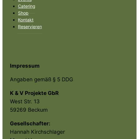
Catering
Shop
Kontakt
Reservieren
Impressum
Angaben gemäß § 5 DDG
K & V Projekte GbR
West Str. 13
59269 Beckum
Gesellschafter:
Hannah Kirchschlager