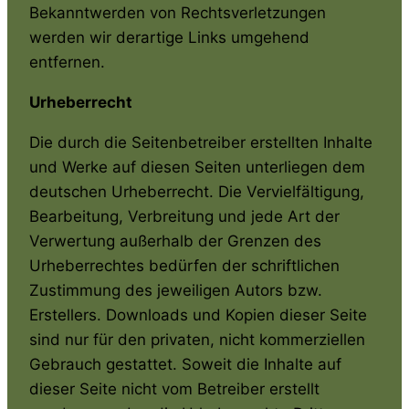
Bekanntwerden von Rechtsverletzungen
werden wir derartige Links umgehend
entfernen.
Urheberrecht
Die durch die Seitenbetreiber erstellten Inhalte
und Werke auf diesen Seiten unterliegen dem
deutschen Urheberrecht. Die Vervielfältigung,
Bearbeitung, Verbreitung und jede Art der
Verwertung außerhalb der Grenzen des
Urheberrechtes bedürfen der schriftlichen
Zustimmung des jeweiligen Autors bzw.
Erstellers. Downloads und Kopien dieser Seite
sind nur für den privaten, nicht kommerziellen
Gebrauch gestattet. Soweit die Inhalte auf
dieser Seite nicht vom Betreiber erstellt