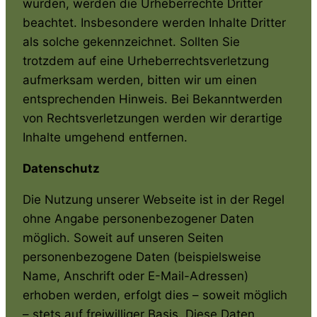
wurden, werden die Urheberrechte Dritter
beachtet. Insbesondere werden Inhalte Dritter
als solche gekennzeichnet. Sollten Sie
trotzdem auf eine Urheberrechtsverletzung
aufmerksam werden, bitten wir um einen
entsprechenden Hinweis. Bei Bekanntwerden
von Rechtsverletzungen werden wir derartige
Inhalte umgehend entfernen.
Datenschutz
Die Nutzung unserer Webseite ist in der Regel
ohne Angabe personenbezogener Daten
möglich. Soweit auf unseren Seiten
personenbezogene Daten (beispielsweise
Name, Anschrift oder E-Mail-Adressen)
erhoben werden, erfolgt dies – soweit möglich
– stets auf freiwilliger Basis. Diese Daten